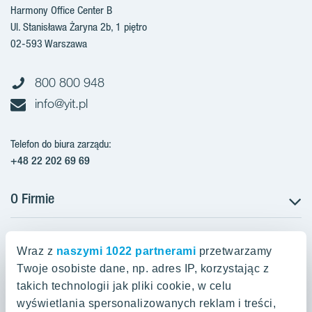
Harmony Office Center B
Ul. Stanisława Żaryna 2b, 1 piętro
02-593 Warszawa
800 800 948
info@yit.pl
Telefon do biura zarządu:
+48 22 202 69 69
O Firmie
Projekty w Polsce
Projekty w przygotowaniu
Wraz z
naszymi 1022 partnerami
przetwarzamy
Projekty zrealizowane
Twoje osobiste dane, np. adres IP, korzystając z
Oferty mieszkaniowe Warszawa
Aroma Park Lofty Warszawa
Aktualności
takich technologii jak pliki cookie, w celu
Talarowa Park Warszawa
Zakup gruntów
wyświetlania spersonalizowanych reklam i treści,