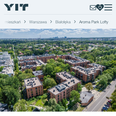
rta mieszkań
Warszawa
Białołęka
Aroma Park Lofty