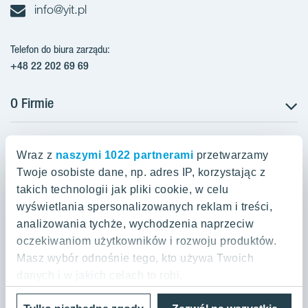
info@yit.pl
Telefon do biura zarządu:
+48 22 202 69 69
O Firmie
Projekty w Polsce
Projekty w przygotowaniu
Wraz z
naszymi 1022 partnerami
przetwarzamy
Projekty zrealizowane
Twoje osobiste dane, np. adres IP, korzystając z
Oferty mieszkaniowe Warszawa
Aroma Park Lofty Warszawa
Aktualności
takich technologii jak pliki cookie, w celu
Talarowa Park Warszawa
Zakup gruntów
wyświetlania spersonalizowanych reklam i treści,
Oferty mieszkaniowe Kraków
Mieszkania 2-pokojowe Warszawa
Talarowa Park II
analizowania tychże, wychodzenia naprzeciw
Kariera
Mieszkania 3-pokojowe Warszawa
oczekiwaniom użytkowników i rozwoju produktów.
Spokojny Mokotów Warszawa
Oferty mieszkaniowe Gdańsk
Mieszkania 2-pokojowe Kraków
Mieszkania 4-pokojowe Warszawa
Masz wybór odnośnie tego, kto używa Twoich
Spokojny Mokotów II
Mieszkania 3-pokojowe Kraków
danych i w jakich celach to robi.
Mieszkania na Białołęce Warszawa
Nordic Powstańców Śląskich
Lokale inwestycyjne Gdańsk
Mieszkania 4-pokojowe Kraków
Polityka prywatności danych i warunki użytkowania
Cookies
Mieszkania na Bemowie Warszawa