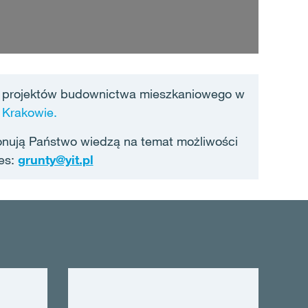
ę projektów budownictwa mieszkaniowego w
 Krakowie.
onują Państwo wiedzą na temat możliwości
es:
grunty@yit.pl