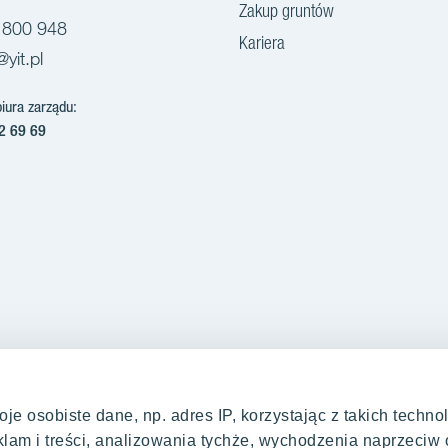
Zakup gruntów
 800 948
Kariera
@yit.pl
biura zarządu:
2 69 69
 osobiste dane, np. adres IP, korzystając z takich technolo
mieszkaniowe Warszawa
Oferty mieszkaniowe Kr
klam i treści, analizowania tychże, wychodzenia naprzeci