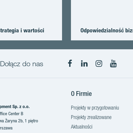
trategia i wartości
Odpowiedzialność bi
Dołącz do nas
Facebook
LinkedIn
Instagram
YouTub
O Firmie
pment Sp. z o.o.
Projekty w przygotowaniu
fice Center B
Projekty zrealizowane
awa Żaryna 2b, 1 piętro
Aktualności
rszawa