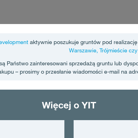
evelopment
aktywnie poszukuje gruntów pod realizacj
Warszawie, Trójmieście czy
 są Państwo zainteresowani sprzedażą gruntu lub dysp
akupu – prosimy o przesłanie wiadomości e-mail na adr
Więcej o YIT