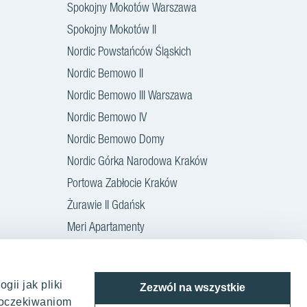
Spokojny Mokotów Warszawa
Spokojny Mokotów II
Nordic Powstańców Śląskich
Nordic Bemowo II
Nordic Bemowo III Warszawa
Nordic Bemowo IV
Nordic Bemowo Domy
Nordic Górka Narodowa Kraków
Portowa Zabłocie Kraków
Żurawie II Gdańsk
Meri Apartamenty
Rakoczego 17
gii jak pliki
aków
Oferty mieszkaniowe Gdańsk
Zezwól na wszystkie
w oczekiwaniom