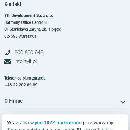
Kontakt
YIT Development Sp. z o.o.
Harmony Office Center B
Ul. Stanisława Żaryna 2b, 1 piętro
02-593 Warszawa
800 800 948
info@yit.pl
Telefon do biura zarządu:
+48 22 202 69 69
O Firmie
Projekty w Polsce
Projekty w przygotowaniu
Wraz z
naszymi 1022 partnerami
przetwarzamy
Projekty zrealizowane
Twoje osobiste dane, np. adres IP, korzystając z