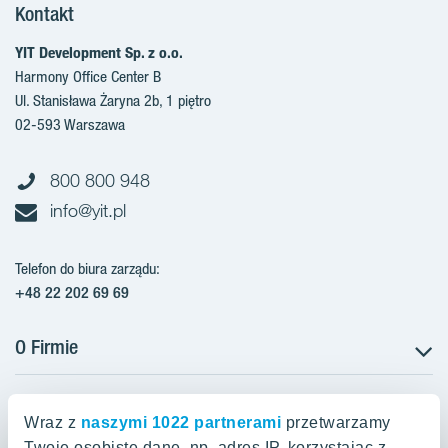
Kontakt
YIT Development Sp. z o.o.
Harmony Office Center B
Ul. Stanisława Żaryna 2b, 1 piętro
02-593 Warszawa
800 800 948
info@yit.pl
Telefon do biura zarządu:
+48 22 202 69 69
O Firmie
Projekty w Polsce
Projekty w przygotowaniu
Wraz z
naszymi 1022 partnerami
przetwarzamy
Projekty zrealizowane
Twoje osobiste dane, np. adres IP, korzystając z