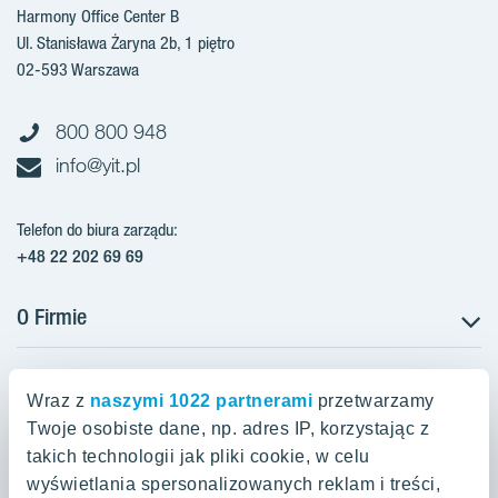
Harmony Office Center B
Ul. Stanisława Żaryna 2b, 1 piętro
02-593 Warszawa
800 800 948
info@yit.pl
Telefon do biura zarządu:
+48 22 202 69 69
O Firmie
Projekty w Polsce
Projekty w przygotowaniu
Wraz z
naszymi 1022 partnerami
przetwarzamy
Projekty zrealizowane
Twoje osobiste dane, np. adres IP, korzystając z
Oferty mieszkaniowe Warszawa
Aroma Park Lofty Warszawa
Aktualności
takich technologii jak pliki cookie, w celu
Talarowa Park Warszawa
Zakup gruntów
wyświetlania spersonalizowanych reklam i treści,