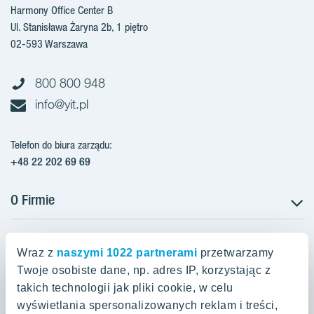
Harmony Office Center B
Ul. Stanisława Żaryna 2b, 1 piętro
02-593 Warszawa
800 800 948
info@yit.pl
Telefon do biura zarządu:
+48 22 202 69 69
O Firmie
Projekty w Polsce
Projekty w przygotowaniu
Wraz z
naszymi 1022 partnerami
przetwarzamy
Projekty zrealizowane
Twoje osobiste dane, np. adres IP, korzystając z
Oferty mieszkaniowe Warszawa
Aroma Park Lofty Warszawa
Aktualności
takich technologii jak pliki cookie, w celu
Talarowa Park Warszawa
Zakup gruntów
wyświetlania spersonalizowanych reklam i treści,