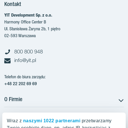
Kontakt
YIT Development Sp. z o.o.
Harmony Office Center B
Ul. Stanisława Żaryna 2b, 1 piętro
02-593 Warszawa
800 800 948
info@yit.pl
Telefon do biura zarządu:
+48 22 202 69 69
O Firmie
Projekty w Polsce
Projekty w przygotowaniu
Wraz z
naszymi 1022 partnerami
przetwarzamy
Projekty zrealizowane
Twoje osobiste dane, np. adres IP, korzystając z