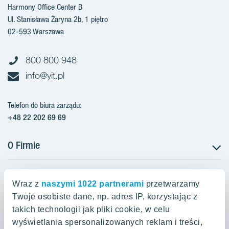
Harmony Office Center B
Ul. Stanisława Żaryna 2b, 1 piętro
02-593 Warszawa
800 800 948
info@yit.pl
Telefon do biura zarządu:
+48 22 202 69 69
O Firmie
Projekty w Polsce
Projekty w przygotowaniu
Wraz z
naszymi 1022 partnerami
przetwarzamy
Projekty zrealizowane
Twoje osobiste dane, np. adres IP, korzystając z
Oferty mieszkaniowe Warszawa
Aroma Park Lofty Warszawa
Aktualności
takich technologii jak pliki cookie, w celu
Talarowa Park Warszawa
Zakup gruntów
wyświetlania spersonalizowanych reklam i treści,
Mieszkania 2-pokojowe Warszawa