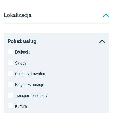
e
Lokalizacja
j
s
c
Pokaż usługi
a
Edukacja
p
Sklepy
o
Opieka zdrowotna
s
Bary i restauracje
t
Transport publiczny
o
Kultura