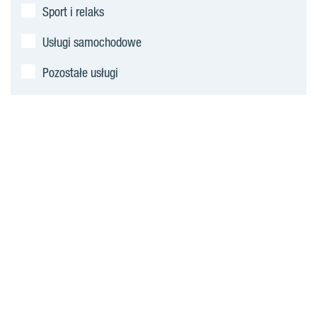
j
Sport i relaks
o
Usługi samochodowe
w
Pozostałe usługi
e