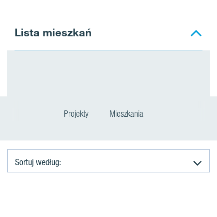
Lista mieszkań
Projekty
Mieszkania
Sortuj według:
M
i