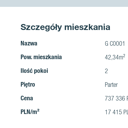
Szczegóły mieszkania
Nazwa
G C0001
Pow. mieszkania
42,34m²
Ilość pokoi
2
Piętro
Parter
Cena
737 336 
PLN/m²
17 415 P