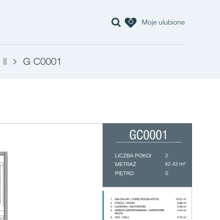
Moje ulubione
II
G C0001