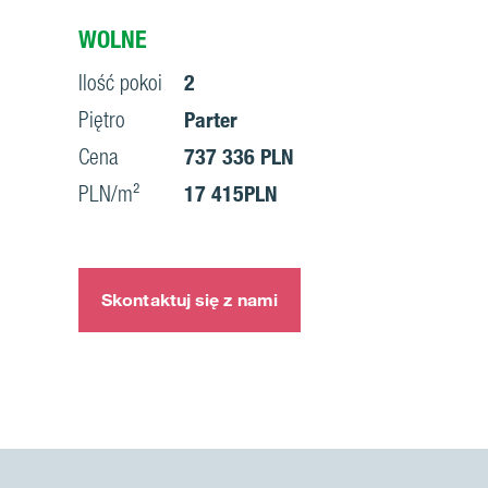
WOLNE
Ilość pokoi
2
Piętro
Parter
Cena
737 336 PLN
PLN/m²
17 415PLN
Skontaktuj się z nami