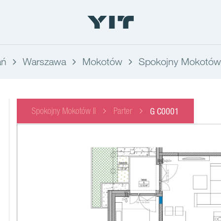
ań
Warszawa
Mokotów
Spokojny Mokotów 
Spokojny Mokotów II
Parter
G C0001