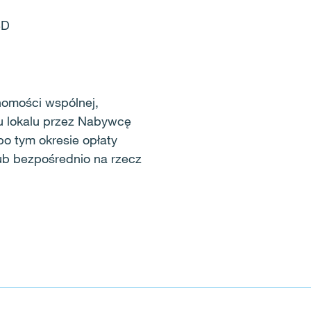
3D
homości wspólnej,
u lokalu przez Nabywcę
o tym okresie opłaty
ub bezpośrednio na rzecz