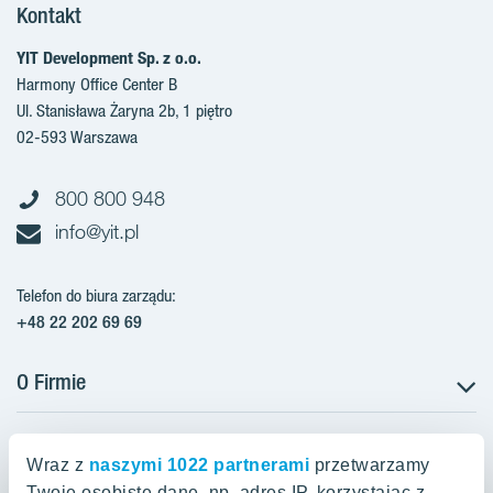
Kontakt
YIT Development Sp. z o.o.
Harmony Office Center B
Ul. Stanisława Żaryna 2b, 1 piętro
02-593 Warszawa
800 800 948
info@yit.pl
Telefon do biura zarządu:
+48 22 202 69 69
O Firmie
Projekty w Polsce
Projekty w przygotowaniu
Wraz z
naszymi 1022 partnerami
przetwarzamy
Projekty zrealizowane
Twoje osobiste dane, np. adres IP, korzystając z