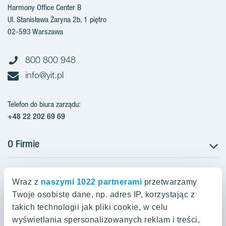
Harmony Office Center B
Ul. Stanisława Żaryna 2b, 1 piętro
02-593 Warszawa
800 800 948
info@yit.pl
Telefon do biura zarządu:
+48 22 202 69 69
O Firmie
Projekty w Polsce
Projekty w przygotowaniu
Wraz z
naszymi 1022 partnerami
przetwarzamy
Projekty zrealizowane
Twoje osobiste dane, np. adres IP, korzystając z
Oferty mieszkaniowe Warszawa
Aroma Park Lofty Warszawa
Aktualności
takich technologii jak pliki cookie, w celu
Talarowa Park Warszawa
Zakup gruntów
wyświetlania spersonalizowanych reklam i treści,