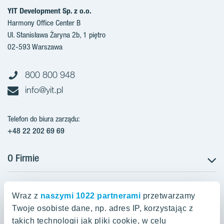
YIT Development Sp. z o.o.
Harmony Office Center B
Ul. Stanisława Żaryna 2b, 1 piętro
02-593 Warszawa
800 800 948
info@yit.pl
Telefon do biura zarządu:
+48 22 202 69 69
O Firmie
Projekty w Polsce
Projekty w przygotowaniu
Wraz z
naszymi 1022 partnerami
przetwarzamy
Projekty zrealizowane
Twoje osobiste dane, np. adres IP, korzystając z
Oferty mieszkaniowe Warszawa
Aroma Park Lofty Warszawa
Aktualności
takich technologii jak pliki cookie, w celu