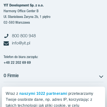
YIT Development Sp. z o.o.
Harmony Office Center B
Ul. Stanisława Żaryna 2b, 1 piętro
02-593 Warszawa
800 800 948
info@yit.pl
Telefon do biura zarządu:
+48 22 202 69 69
O Firmie
Projekty w Polsce
Projekty w przygotowaniu
Wraz z
naszymi 1022 partnerami
przetwarzamy
Projekty zrealizowane
Twoje osobiste dane, np. adres IP, korzystając z
Oferty mieszkaniowe Warszawa
Aroma Park Lofty Warszawa
Aktualności
takich technologii jak pliki cookie, w celu