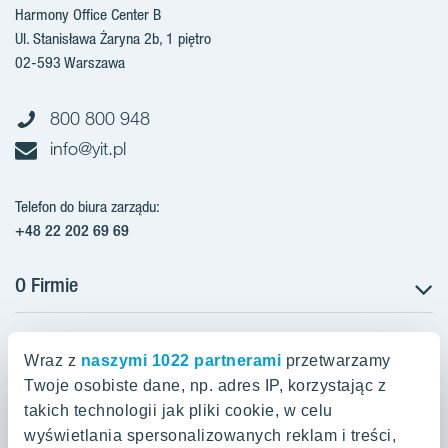
Harmony Office Center B
Ul. Stanisława Żaryna 2b, 1 piętro
02-593 Warszawa
800 800 948
info@yit.pl
Telefon do biura zarządu:
+48 22 202 69 69
O Firmie
Projekty w Polsce
Projekty w przygotowaniu
Wraz z
naszymi 1022 partnerami
przetwarzamy
Projekty zrealizowane
Twoje osobiste dane, np. adres IP, korzystając z
Oferty mieszkaniowe Warszawa
Aroma Park Lofty Warszawa
Aktualności
takich technologii jak pliki cookie, w celu
Talarowa Park Warszawa
Zakup gruntów
wyświetlania spersonalizowanych reklam i treści,