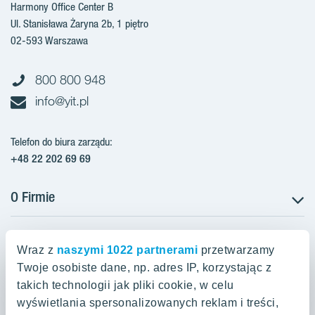
Harmony Office Center B
Ul. Stanisława Żaryna 2b, 1 piętro
02-593 Warszawa
800 800 948
info@yit.pl
Telefon do biura zarządu:
+48 22 202 69 69
O Firmie
Projekty w Polsce
Projekty w przygotowaniu
Wraz z
naszymi 1022 partnerami
przetwarzamy
Projekty zrealizowane
Twoje osobiste dane, np. adres IP, korzystając z
Oferty mieszkaniowe Warszawa
Aroma Park Lofty Warszawa
Aktualności
takich technologii jak pliki cookie, w celu
Talarowa Park Warszawa
Zakup gruntów
wyświetlania spersonalizowanych reklam i treści,
Oferty mieszkaniowe Kraków
Mieszkania 2-pokojowe Warszawa