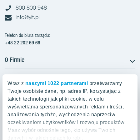
800 800 948
info@yit.pl
Telefon do biura zarządu:
+48 22 202 69 69
O Firmie
Projekty w Polsce
Projekty w przygotowaniu
Wraz z
naszymi 1022 partnerami
przetwarzamy
Projekty zrealizowane
Twoje osobiste dane, np. adres IP, korzystając z
Oferty mieszkaniowe Warszawa
Aroma Park Lofty Warszawa
Aktualności
takich technologii jak pliki cookie, w celu
Talarowa Park Warszawa
Zakup gruntów
wyświetlania spersonalizowanych reklam i treści,
Oferty mieszkaniowe Kraków
Mieszkania 2-pokojowe Warszawa
Talarowa Park II
analizowania tychże, wychodzenia naprzeciw
Kariera
Mieszkania 3-pokojowe Warszawa
oczekiwaniom użytkowników i rozwoju produktów.
Spokojny Mokotów Warszawa
Oferty mieszkaniowe Gdańsk
Mieszkania 2-pokojowe Kraków
Mieszkania 4-pokojowe Warszawa
Masz wybór odnośnie tego, kto używa Twoich
Spokojny Mokotów II
Mieszkania 3-pokojowe Kraków
danych i w jakich celach to robi.