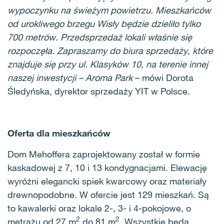
wypoczynku na świeżym powietrzu. Mieszkańców
od urokliwego brzegu Wisły będzie dzieliło tylko
700 metrów. Przedsprzedaż lokali właśnie się
rozpoczęła. Zapraszamy do biura sprzedaży, które
znajduje się przy ul. Klasyków 10, na terenie innej
naszej inwestycji – Aroma Park
– mówi Dorota
Śledyńska, dyrektor sprzedaży YIT w Polsce.
Oferta dla mieszkańców
Dom Mehoffera zaprojektowany został w formie
kaskadowej z 7, 10 i 13 kondygnacjami. Elewację
wyróżni elegancki spiek kwarcowy oraz materiały
drewnopodobne. W ofercie jest 129 mieszkań. Są
to kawalerki oraz lokale 2-, 3- i 4-pokojowe, o
2
2
metrażu od 27 m
do 81 m
. Wszystkie będą