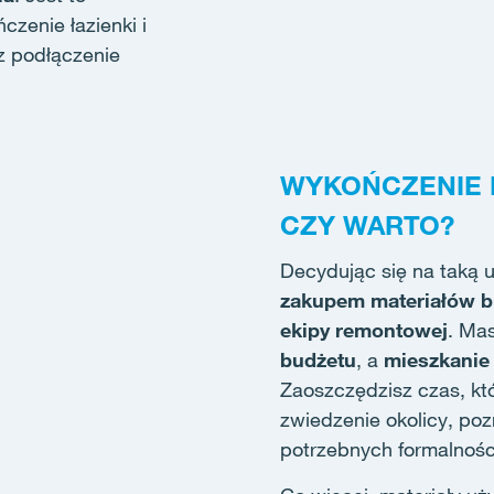
zenie łazienki i
z podłączenie
WYKOŃCZENIE M
CZY WARTO?
Decydując się na taką 
zakupem materiałów 
ekipy remontowej
. Ma
budżetu
, a
mieszkanie
Zaoszczędzisz czas, kt
zwiedzenie okolicy, poz
potrzebnych formalnośc