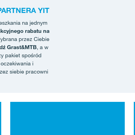
ARTNERA YIT
eszkania na jednym
akcyjnego rabatu na
ybrana przez Ciebie
ądź Grast&MTB
, a w
y pakiet spośród
 oczekiwania i
zez siebie pracowni