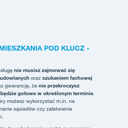
IESZKANIA POD KLUCZ -
usługę
nie musisz zajmować się
budowlanych
oraz
szukaniem fachowej
sz gwarancję, że
nie przekroczysz
 będzie gotowe w określonym terminie
.
óry możesz wykorzystać m.in. na
nanie sąsiadów czy załatwienie
i.