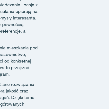
iadczenie i pasję z
iałania opierają na
mysły interesanta.
 z pewnością
preferencje, a
ia mieszkania pod
 nazewnictwo,
ci od konkretnej
warto przejrzeć
gram.
ślane rozwiązania
rą jakość oraz
agań. Dzięki temu
wygórowanych