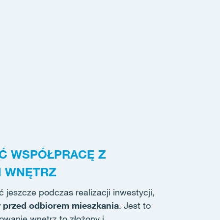
AĆ WSPÓŁPRACĘ Z
M WNĘTRZ
jeszcze podczas realizacji inwestycji,
 przed odbiorem mieszkania
. Jest to
owanie wnętrz to złożony i