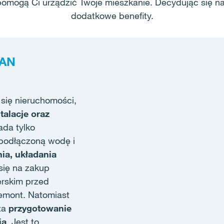
 pomogą Ci urządzić Twoje mieszkanie. Decydując się n
dodatkowe benefity.
TAN
się nieruchomości,
talacje oraz
ada tylko
 podłączoną wodę i
ia, układania
się na zakup
rskim przed
emont. Natomiast
za
przygotowanie
ia
. Jest to