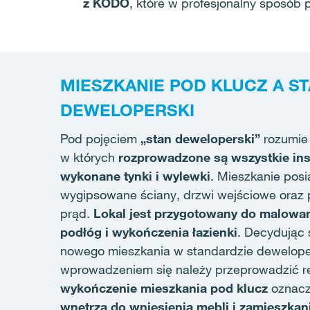
z KODO
, które w profesjonalny sposób
MIESZKANIE POD KLUCZ A S
DEWELOPERSKI
Pod pojęciem
„stan deweloperski”
rozumie 
w których
rozprowadzone są wszystkie ins
wykonane tynki i wylewki
. Mieszkanie posi
wygipsowane ściany, drzwi wejściowe oraz
prąd.
Lokal jest przygotowany do malowan
podłóg i wykończenia łazienki
. Decydując 
nowego mieszkania w standardzie dewelope
wprowadzeniem się należy przeprowadzić r
wykończenie mieszkania pod klucz
oznac
wnętrza do wniesienia mebli i zamieszkan