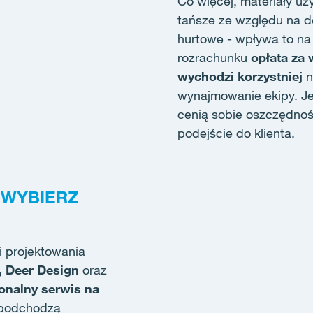
Co więcej, materiały u
tańsze ze względu na d
hurtowe - wpływa to na
rozrachunku
opłata za
wychodzi korzystniej
n
wynajmowanie ekipy. Je
cenią sobie oszczędno
podejście do klienta.
 WYBIERZ
i projektowania
 Deer Design
oraz
onalny serwis na
 podchodzą