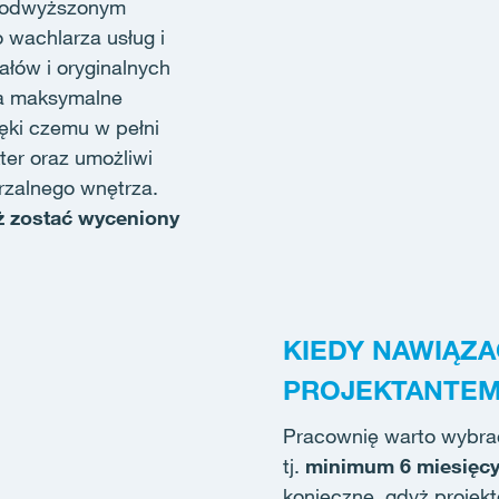
 podwyższonym
 wachlarza usług i
łów i oryginalnych
na maksymalne
ęki czemu w pełni
kter oraz umożliwi
rzalnego wnętrza.
 zostać wyceniony
KIEDY NAWIĄZ
PROJEKTANTE
Pracownię warto wybrać 
tj.
minimum 6 miesięcy
konieczne, gdyż projekt