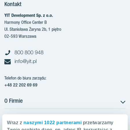
Kontakt
YIT Development Sp. z o.o.
Harmony Office Center B
Ul. Stanisława Żaryna 2b, 1 piętro
02-593 Warszawa
800 800 948
info@yit.pl
Telefon do biura zarządu:
+48 22 202 69 69
O Firmie
Projekty w Polsce
Projekty w przygotowaniu
Wraz z
naszymi 1022 partnerami
przetwarzamy
Projekty zrealizowane
Twoje osobiste dane, np. adres IP, korzystając z