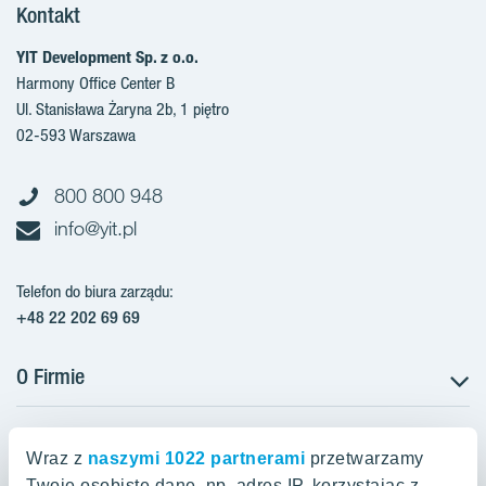
Kontakt
YIT Development Sp. z o.o.
Harmony Office Center B
Ul. Stanisława Żaryna 2b, 1 piętro
02-593 Warszawa
800 800 948
info@yit.pl
Telefon do biura zarządu:
+48 22 202 69 69
O Firmie
Projekty w Polsce
Projekty w przygotowaniu
Wraz z
naszymi 1022 partnerami
przetwarzamy
Projekty zrealizowane
Twoje osobiste dane, np. adres IP, korzystając z