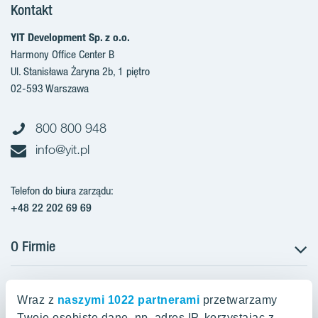
Kontakt
YIT Development Sp. z o.o.
Harmony Office Center B
Ul. Stanisława Żaryna 2b, 1 piętro
02-593 Warszawa
800 800 948
info@yit.pl
Telefon do biura zarządu:
+48 22 202 69 69
O Firmie
Projekty w Polsce
Projekty w przygotowaniu
Wraz z
naszymi 1022 partnerami
przetwarzamy
Projekty zrealizowane
Twoje osobiste dane, np. adres IP, korzystając z