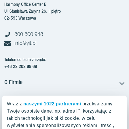
Harmony Office Center B
Ul. Stanisława Żaryna 2b, 1 piętro
02-593 Warszawa
800 800 948
info@yit.pl
Telefon do biura zarządu:
+48 22 202 69 69
O Firmie
Projekty w Polsce
Projekty w przygotowaniu
Wraz z
naszymi 1022 partnerami
przetwarzamy
Projekty zrealizowane
Twoje osobiste dane, np. adres IP, korzystając z
Oferty mieszkaniowe Warszawa
Aroma Park Lofty Warszawa
Aktualności
takich technologii jak pliki cookie, w celu
Talarowa Park Warszawa
Zakup gruntów
wyświetlania spersonalizowanych reklam i treści,