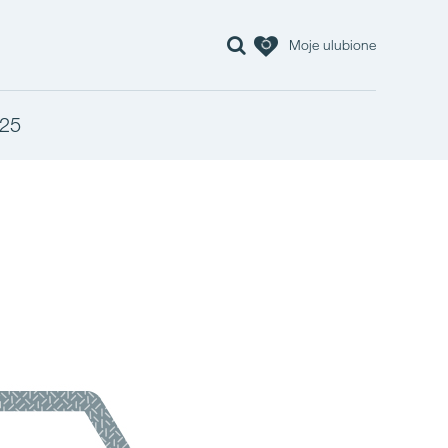
Moje ulubione
25