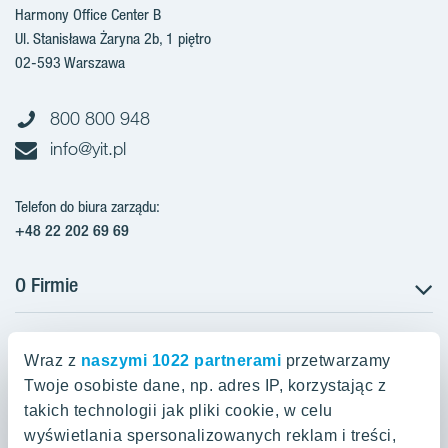
Harmony Office Center B
Ul. Stanisława Żaryna 2b, 1 piętro
02-593 Warszawa
800 800 948
info@yit.pl
Telefon do biura zarządu:
+48 22 202 69 69
O Firmie
Projekty w Polsce
Projekty w przygotowaniu
Wraz z
naszymi 1022 partnerami
przetwarzamy
Projekty zrealizowane
Twoje osobiste dane, np. adres IP, korzystając z
Oferty mieszkaniowe Warszawa
Aroma Park Lofty Warszawa
Aktualności
takich technologii jak pliki cookie, w celu
Talarowa Park Warszawa
Zakup gruntów
wyświetlania spersonalizowanych reklam i treści,