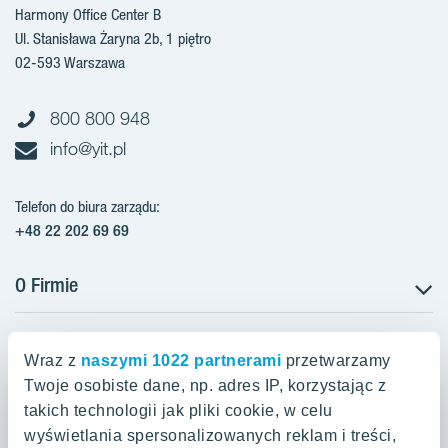
Harmony Office Center B
Ul. Stanisława Żaryna 2b, 1 piętro
02-593 Warszawa
800 800 948
info@yit.pl
Telefon do biura zarządu:
+48 22 202 69 69
O Firmie
Projekty w Polsce
Projekty w przygotowaniu
Wraz z
naszymi 1022 partnerami
przetwarzamy
Projekty zrealizowane
Twoje osobiste dane, np. adres IP, korzystając z
Oferty mieszkaniowe Warszawa
Aroma Park Lofty Warszawa
Aktualności
takich technologii jak pliki cookie, w celu
Talarowa Park Warszawa
Zakup gruntów
wyświetlania spersonalizowanych reklam i treści,