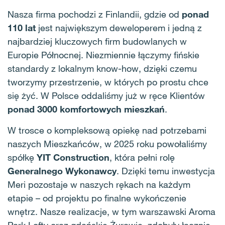
Nasza firma pochodzi z Finlandii, gdzie od
ponad
110 lat
jest największym deweloperem i jedną z
najbardziej kluczowych firm budowlanych w
Europie Północnej
. Niezmiennie łączymy fińskie
standardy z lokalnym know-how, dzięki czemu
tworzymy przestrzenie, w których po prostu chce
się żyć
. W Polsce oddaliśmy już w ręce Klientów
ponad 3000 komfortowych mieszkań
.
W trosce o kompleksową opiekę nad potrzebami
naszych Mieszkańców, w 2025 roku powołaliśmy
spółkę
YIT Construction
, która pełni rolę
Generalnego Wykonawcy
. Dzięki temu inwestycja
Meri pozostaje w naszych rękach na każdym
etapie – od projektu po finalne wykończenie
wnętrz
. Nasze realizacje, w tym warszawski Aroma
Park Lofty oraz gdańskie Żurawie, zdobyły łącznie