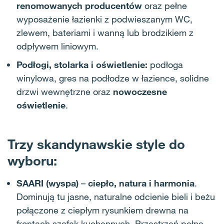
renomowanych producentów
oraz pełne
wyposażenie łazienki z podwieszanym WC,
zlewem, bateriami i wanną lub brodzikiem z
odpływem liniowym.
Podłogi, stolarka i oświetlenie:
podłoga
winylowa, gres na podłodze w łazience, solidne
drzwi wewnętrzne oraz
nowoczesne
oświetlenie
.
Trzy skandynawskie style do
wyboru:
SAARI (wyspa)
–
ci
epło, natura i harmonia
.
Dominują tu jasne, naturalne odcienie bieli i beżu
połączone z ciepłym rysunkiem drewna na
frontach szafek kuchennych
. Przestrzeń pełna