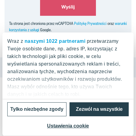
Wyślij
Ta strona jest chroniona przez reCAPTCHA
Politykę Prywatności
oraz
warunki
korzystania z usługi
Google.
Wraz z
naszymi 1022 partnerami
przetwarzamy
Twoje osobiste dane, np. adres IP, korzystając z
takich technologii jak pliki cookie, w celu
wyświetlania spersonalizowanych reklam i treści,
KONTAKT Z BIUREM SPRZEDAŻY
analizowania tychże, wychodzenia naprzeciw
oczekiwaniom użytkowników i rozwoju produktów.
Masz wybór odnośnie tego, kto używa Twoich
danych i w jakich celach to robi.
Adres biura sprzedaży
Tylko niezbędne zgody
Zezwól na wszystkie
Jeśli wyrazisz na to zgodę, chcielibyśmy również:
ul. Nowotna 18
80-652 Gdańsk
Gromadzić dane dotyczące Twojej lokalizacji
geograficznej z dokładnością nawet do kilku
Ustawienia cookie
Godziny otwarcia biura sprzedaży:
metrów