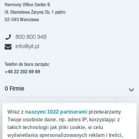
Harmony Office Center B
Ul. Stanisława Żaryna 2b, 1 piętro
02-593 Warszawa
800 800 948
info@yit.pl
Telefon do biura zarządu:
+48 22 202 69 69
O Firmie
Projekty w Polsce
Projekty w przygotowaniu
Wraz z
naszymi 1022 partnerami
przetwarzamy
Projekty zrealizowane
Twoje osobiste dane, np. adres IP, korzystając z
Oferty mieszkaniowe Warszawa
Aroma Park Lofty Warszawa
Aktualności
takich technologii jak pliki cookie, w celu
Talarowa Park Warszawa
Zakup gruntów
wyświetlania spersonalizowanych reklam i treści,