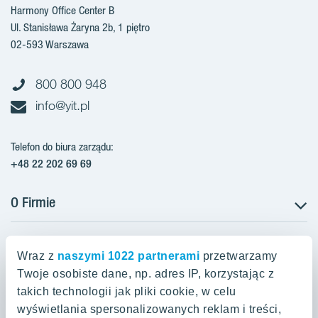
Harmony Office Center B
Ul. Stanisława Żaryna 2b, 1 piętro
02-593 Warszawa
800 800 948
info@yit.pl
Telefon do biura zarządu:
+48 22 202 69 69
O Firmie
Projekty w Polsce
Projekty w przygotowaniu
Wraz z
naszymi 1022 partnerami
przetwarzamy
Projekty zrealizowane
Twoje osobiste dane, np. adres IP, korzystając z
Oferty mieszkaniowe Warszawa
Aroma Park Lofty Warszawa
Aktualności
takich technologii jak pliki cookie, w celu
Talarowa Park Warszawa
Zakup gruntów
wyświetlania spersonalizowanych reklam i treści,