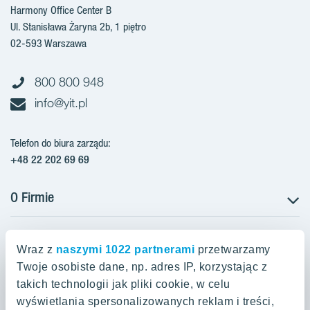
Harmony Office Center B
Ul. Stanisława Żaryna 2b, 1 piętro
02-593 Warszawa
800 800 948
info@yit.pl
Telefon do biura zarządu:
+48 22 202 69 69
O Firmie
Projekty w Polsce
Projekty w przygotowaniu
Wraz z
naszymi 1022 partnerami
przetwarzamy
Projekty zrealizowane
Twoje osobiste dane, np. adres IP, korzystając z
Oferty mieszkaniowe Warszawa
Aroma Park Lofty Warszawa
Aktualności
takich technologii jak pliki cookie, w celu
Talarowa Park Warszawa
Zakup gruntów
wyświetlania spersonalizowanych reklam i treści,