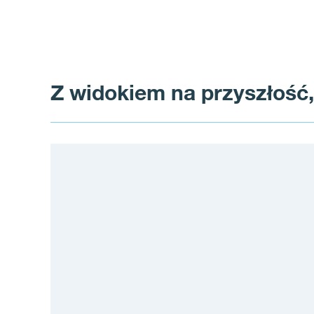
i
e
Z widokiem na przyszłość,
s
z
k
a
n
i