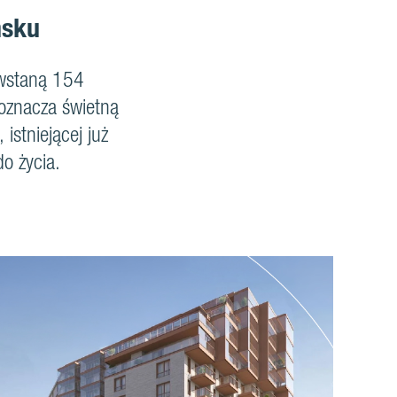
ńsku
owstaną 154
 oznacza świetną
istniejącej już
o życia.