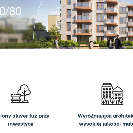
elony skwer tuż przy
Wyróżniająca architek
inwestycji
wysokiej jakości mate