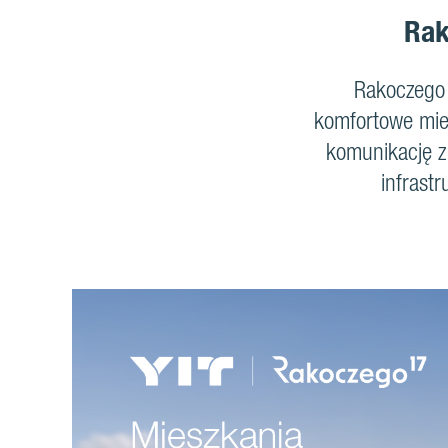
Rak
Rakoczego 
komfortowe mies
komunikację z 
infrast