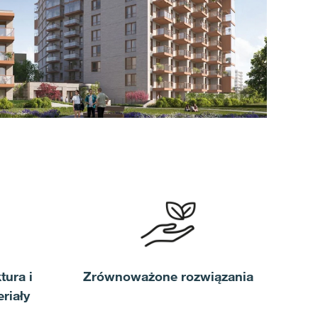
tura i
Zrównoważone rozwiązania
riały