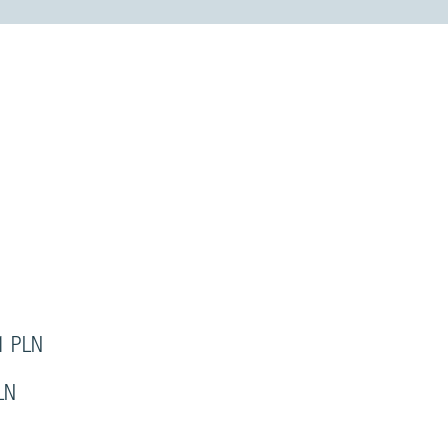
1 PLN
LN