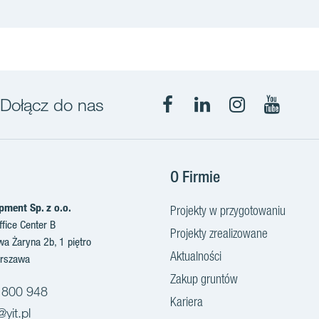
Dołącz do nas
Facebook
LinkedIn
Instagram
YouTub
O Firmie
pment Sp. z o.o.
Projekty w przygotowaniu
fice Center B
Projekty zrealizowane
awa Żaryna 2b, 1 piętro
Aktualności
rszawa
Zakup gruntów
 800 948
Kariera
@yit.pl