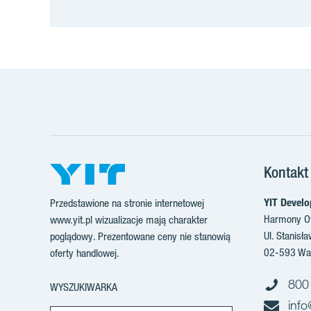
Kontakt
YIT Develo
Przedstawione na stronie internetowej
Harmony Of
www.yit.pl wizualizacje mają charakter
Ul. Stanisł
poglądowy. Prezentowane ceny nie stanowią
02-593 Wa
oferty handlowej.
800
WYSZUKIWARKA
info