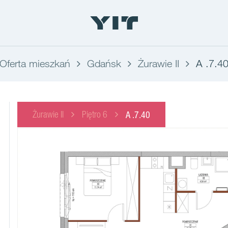
Oferta mieszkań
Gdańsk
Żurawie II
A .7.4
Żurawie II
Piętro 6
A .7.40