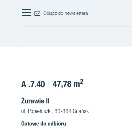
Dołącz do newslettera
2
47,78 m
A .7.40
Żurawie II
ul. Popiełuszki, 80-864 Gdańsk
Gotowe do odbioru