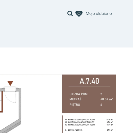
Moje ulubione
0