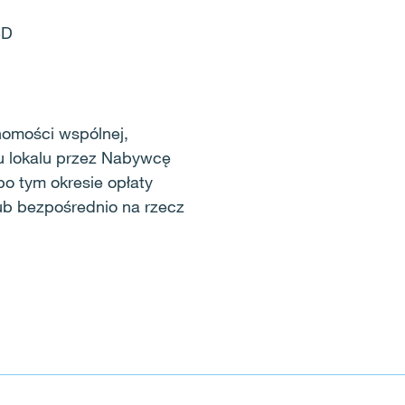
3D
homości wspólnej,
u lokalu przez Nabywcę
o tym okresie opłaty
ub bezpośrednio na rzecz