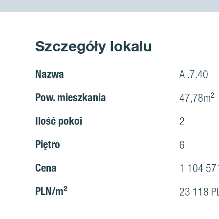
Szczegóły lokalu
Nazwa
A .7.40
Pow. mieszkania
47,78m²
Ilość pokoi
2
Piętro
6
Cena
1 104 57
PLN/m²
23 118 P