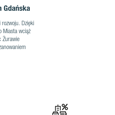
um Gdańska
 rozwoju. Dzięki
 Miasta wciąż
c Żurawie
szanowaniem