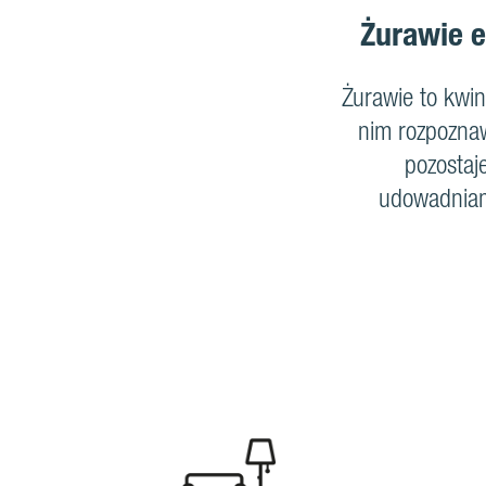
Żurawie e
Żurawie to kwin
nim rozpozna
pozostaj
udowadniam