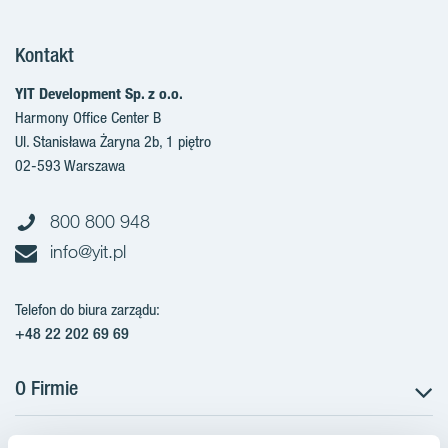
Kontakt
YIT Development Sp. z o.o.
Harmony Office Center B
Ul. Stanisława Żaryna 2b, 1 piętro
02-593 Warszawa
800 800 948
info@yit.pl
Telefon do biura zarządu:
+48 22 202 69 69
O Firmie
Projekty w Polsce
Projekty w przygotowaniu