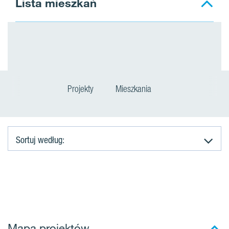
Lista mieszkań
Projekty
Mieszkania
Sortuj według:
M
i
e
Mapa projektów