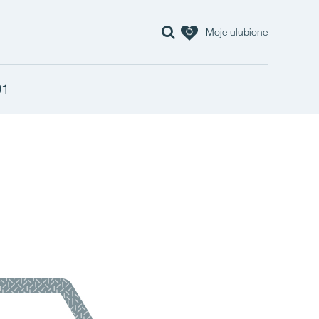
Moje ulubione
91