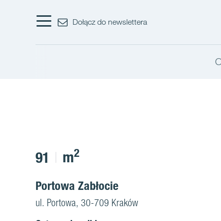
Dołącz do newslettera
O
2
m
91
Portowa Zabłocie
ul. Portowa, 30-709 Kraków