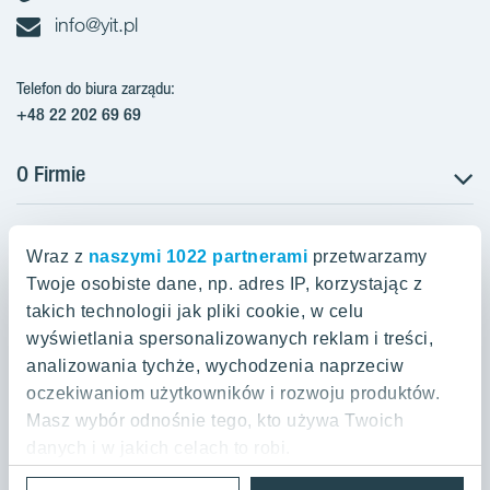
info@yit.pl
Telefon do biura zarządu:
+48 22 202 69 69
O Firmie
Projekty w Polsce
Projekty w przygotowaniu
Wraz z
naszymi 1022 partnerami
przetwarzamy
Projekty zrealizowane
Twoje osobiste dane, np. adres IP, korzystając z
Oferty mieszkaniowe Warszawa
Aroma Park Lofty Warszawa
Aktualności
takich technologii jak pliki cookie, w celu
Talarowa Park Warszawa
Zakup gruntów
wyświetlania spersonalizowanych reklam i treści,
Oferty mieszkaniowe Kraków
Mieszkania 2-pokojowe Warszawa
Talarowa Park II
analizowania tychże, wychodzenia naprzeciw
Kariera
Mieszkania 3-pokojowe Warszawa
oczekiwaniom użytkowników i rozwoju produktów.
Spokojny Mokotów Warszawa
Oferty mieszkaniowe Gdańsk
Mieszkania 2-pokojowe Kraków
Mieszkania 4-pokojowe Warszawa
Masz wybór odnośnie tego, kto używa Twoich
Spokojny Mokotów II
Mieszkania 3-pokojowe Kraków
danych i w jakich celach to robi.
Mieszkania na Białołęce Warszawa
Nordic Powstańców Śląskich
Lokale inwestycyjne Gdańsk
Mieszkania 4-pokojowe Kraków
Polityka prywatności danych i warunki użytkowania
Cookies