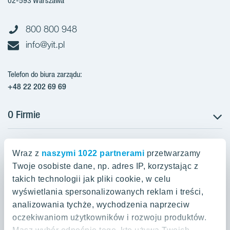
02-593 Warszawa
800 800 948
info@yit.pl
Telefon do biura zarządu:
+48 22 202 69 69
O Firmie
Projekty w Polsce
Projekty w przygotowaniu
Wraz z
naszymi 1022 partnerami
przetwarzamy
Projekty zrealizowane
Twoje osobiste dane, np. adres IP, korzystając z
Oferty mieszkaniowe Warszawa
Aroma Park Lofty Warszawa
Aktualności
takich technologii jak pliki cookie, w celu
Talarowa Park Warszawa
Zakup gruntów
wyświetlania spersonalizowanych reklam i treści,
Oferty mieszkaniowe Kraków
Mieszkania 2-pokojowe Warszawa
Talarowa Park II
analizowania tychże, wychodzenia naprzeciw
Kariera
Mieszkania 3-pokojowe Warszawa
oczekiwaniom użytkowników i rozwoju produktów.
Spokojny Mokotów Warszawa
Oferty mieszkaniowe Gdańsk
Mieszkania 2-pokojowe Kraków