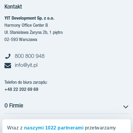
Kontakt
YIT Development Sp. z o.o.
Harmony Office Center B
Ul. Stanisława Żaryna 2b, 1 piętro
02-593 Warszawa
800 800 948
info@yit.pl
Telefon do biura zarządu:
+48 22 202 69 69
O Firmie
Projekty w Polsce
Projekty w przygotowaniu
Wraz z
naszymi 1022 partnerami
przetwarzamy
Projekty zrealizowane