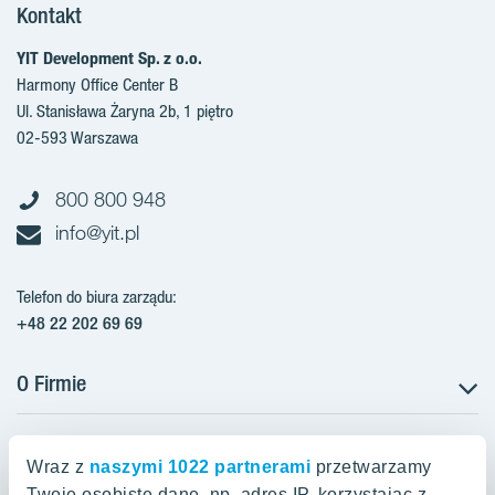
Kontakt
YIT Development Sp. z o.o.
Harmony Office Center B
Ul. Stanisława Żaryna 2b, 1 piętro
02-593 Warszawa
800 800 948
info@yit.pl
Telefon do biura zarządu:
+48 22 202 69 69
O Firmie
Projekty w Polsce
Projekty w przygotowaniu
Wraz z
naszymi 1022 partnerami
przetwarzamy
Projekty zrealizowane
Twoje osobiste dane, np. adres IP, korzystając z