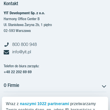
Kontakt
YIT Development Sp. z o.o.
Harmony Office Center B
Ul. Stanisława Żaryna 2b, 1 piętro
02-593 Warszawa
800 800 948
info@yit.pl
Telefon do biura zarządu:
+48 22 202 69 69
O Firmie
Projekty w Polsce
Projekty w przygotowaniu
Wraz z
naszymi 1022 partnerami
przetwarzamy
Projekty zrealizowane
Twoje osobiste dane, np. adres IP, korzystając z