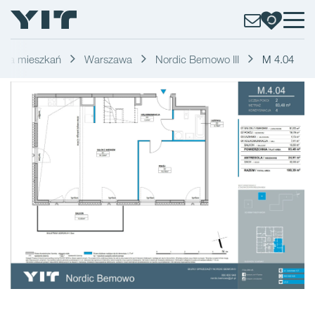
erta mieszkań
Warszawa
Nordic Bemowo III
M 4.04