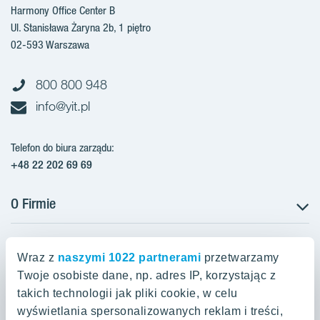
Harmony Office Center B
Ul. Stanisława Żaryna 2b, 1 piętro
02-593 Warszawa
800 800 948
info@yit.pl
Telefon do biura zarządu:
+48 22 202 69 69
O Firmie
Projekty w Polsce
Projekty w przygotowaniu
Wraz z
naszymi 1022 partnerami
przetwarzamy
Projekty zrealizowane
Twoje osobiste dane, np. adres IP, korzystając z
Oferty mieszkaniowe Warszawa
Aroma Park Lofty Warszawa
Aktualności
takich technologii jak pliki cookie, w celu
Talarowa Park Warszawa
Zakup gruntów
wyświetlania spersonalizowanych reklam i treści,