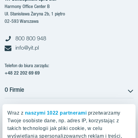
Harmony Office Center B
Ul. Stanisława Żaryna 2b, 1 piętro
02-593 Warszawa
800 800 948
info@yit.pl
Telefon do biura zarządu:
+48 22 202 69 69
O Firmie
Projekty w Polsce
Projekty w przygotowaniu
Wraz z
naszymi 1022 partnerami
przetwarzamy
Projekty zrealizowane
Twoje osobiste dane, np. adres IP, korzystając z
Oferty mieszkaniowe Warszawa
Aroma Park Lofty Warszawa
Aktualności
takich technologii jak pliki cookie, w celu
Talarowa Park Warszawa
Zakup gruntów
wyświetlania spersonalizowanych reklam i treści,