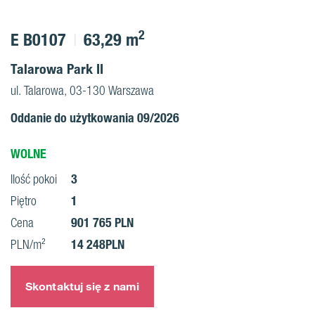
2
E B0107
63,29 m
Talarowa Park II
ul. Talarowa, 03-130 Warszawa
Oddanie do użytkowania 09/2026
WOLNE
3
Ilość pokoi
1
Piętro
901 765 PLN
Cena
14 248PLN
PLN/m²
Skontaktuj się z nami