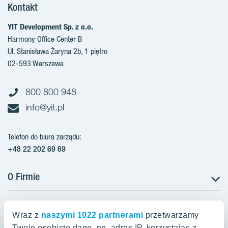
Kontakt
YIT Development Sp. z o.o.
Harmony Office Center B
Ul. Stanisława Żaryna 2b, 1 piętro
02-593 Warszawa
800 800 948
info@yit.pl
Telefon do biura zarządu:
+48 22 202 69 69
O Firmie
Projekty w Polsce
Projekty w przygotowaniu
Wraz z
naszymi 1022 partnerami
przetwarzamy
Projekty zrealizowane
Twoje osobiste dane, np. adres IP, korzystając z