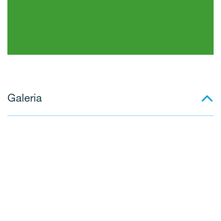
Tereny zielone w okolicy
Galeria