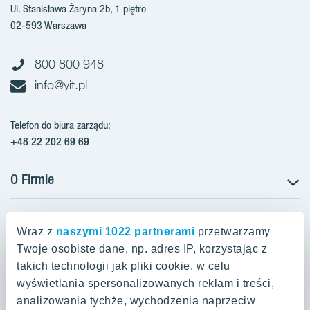
Ul. Stanisława Żaryna 2b, 1 piętro
02-593 Warszawa
800 800 948
info@yit.pl
Telefon do biura zarządu:
+48 22 202 69 69
O Firmie
Projekty w Polsce
Projekty w przygotowaniu
Wraz z
naszymi 1022 partnerami
przetwarzamy
Projekty zrealizowane
Twoje osobiste dane, np. adres IP, korzystając z
Oferty mieszkaniowe Warszawa
Aroma Park Lofty Warszawa
Aktualności
takich technologii jak pliki cookie, w celu
Talarowa Park Warszawa
Zakup gruntów
wyświetlania spersonalizowanych reklam i treści,
Oferty mieszkaniowe Kraków
Mieszkania 2-pokojowe Warszawa
Talarowa Park II
analizowania tychże, wychodzenia naprzeciw
Kariera