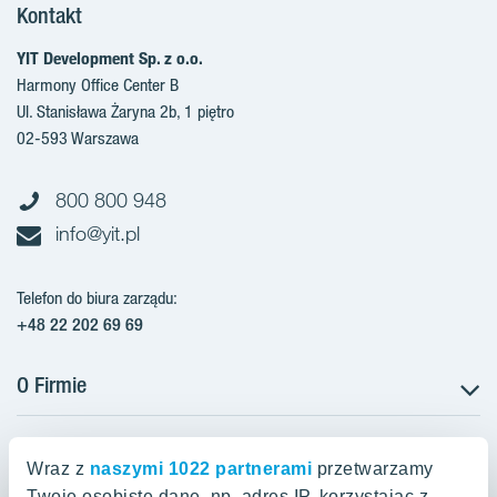
Kontakt
YIT Development Sp. z o.o.
Harmony Office Center B
Ul. Stanisława Żaryna 2b, 1 piętro
02-593 Warszawa
800 800 948
info@yit.pl
Telefon do biura zarządu:
+48 22 202 69 69
O Firmie
Projekty w Polsce
Projekty w przygotowaniu
Wraz z
naszymi 1022 partnerami
przetwarzamy
Projekty zrealizowane
Twoje osobiste dane, np. adres IP, korzystając z