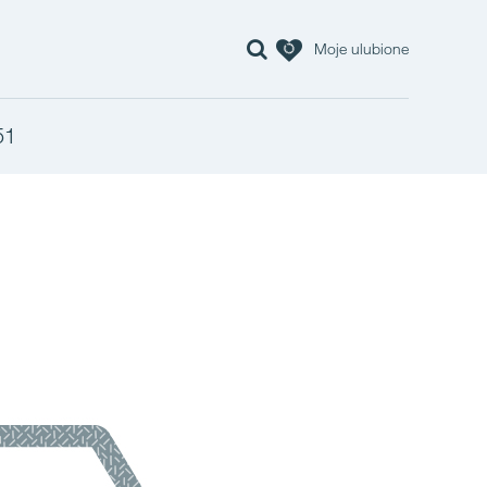
Moje ulubione
51