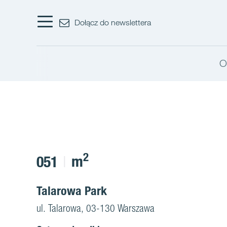
Dołącz do newslettera
O
2
m
051
Talarowa Park
ul. Talarowa, 03-130 Warszawa