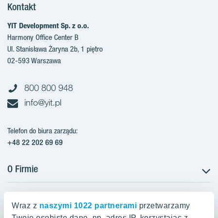
Kontakt
YIT Development Sp. z o.o.
Harmony Office Center B
Ul. Stanisława Żaryna 2b, 1 piętro
02-593 Warszawa
800 800 948
info@yit.pl
Telefon do biura zarządu:
+48 22 202 69 69
O Firmie
Projekty w Polsce
Projekty w przygotowaniu
Wraz z
naszymi 1022 partnerami
przetwarzamy
Projekty zrealizowane
Twoje osobiste dane, np. adres IP, korzystając z