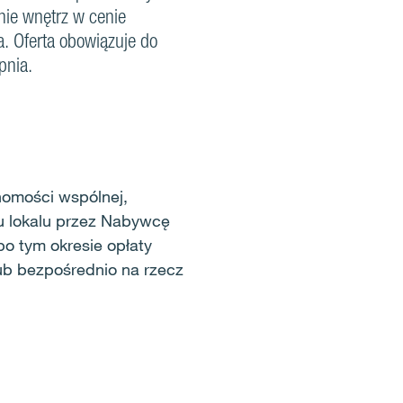
ie wnętrz w cenie
. Oferta obowiązuje do
pnia.
homości wspólnej,
u lokalu przez Nabywcę
o tym okresie opłaty
ub bezpośrednio na rzecz