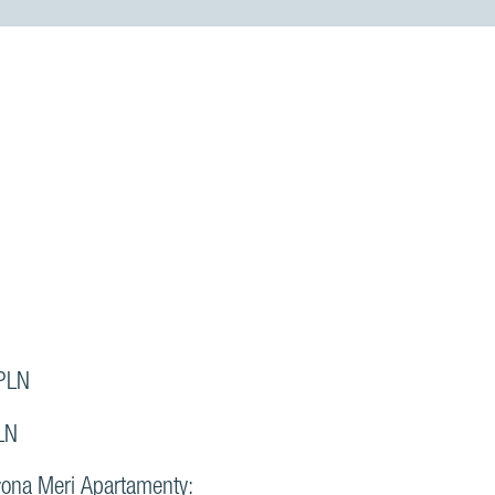
PLN
LN
łona Meri Apartamenty: