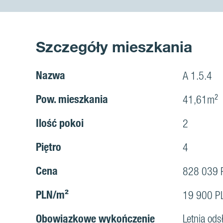
Szczegóły mieszkania
Nazwa
A 1.5.4
Pow. mieszkania
41,61m²
Ilość pokoi
2
Piętro
4
Cena
828 039 
PLN/m²
19 900 P
Obowiązkowe wykończenie
Letnia ods