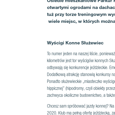
Osiedle mieszkaniowe Parkur 
otwartymi ogrodami na dachach
tuż przy torze treningowym wy
wiele miejsc, w których można
Wyścigi Konne Służewiec
To numer jeden na naszej liście, poniewa
kilometrów jest tor wyścigów konnych Słu
odbywają się konkurencje jeździeckie. Emo
Dodatkową atrakcję stanowią konkursy na 
Ponadto służewieckie „miasteczko wyścigow
hippicznej” (hipodromy, czyli obiekty prz
zachwyca okoliczne budownictwo, a także
Chcesz sam spróbować jazdy konnej? Na te
2020. Klub ma pełną ofertę jeździecką, z