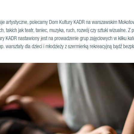
pasje artystyczne, polecamy Dom Kultury KADR na warszawskim Mokotowi
, takich jak teatr, taniec, muzyka, ruch, rozwój czy sztuki wizualne. Z 
ury KADR nastawiony jest na prowadzenie grup zajęciowych w kilku ka
np. warsztaty dla dzieci i młodzieży z szermierką rekreacyjną bądź bezp