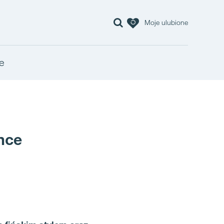
Moje ulubione
e
nce