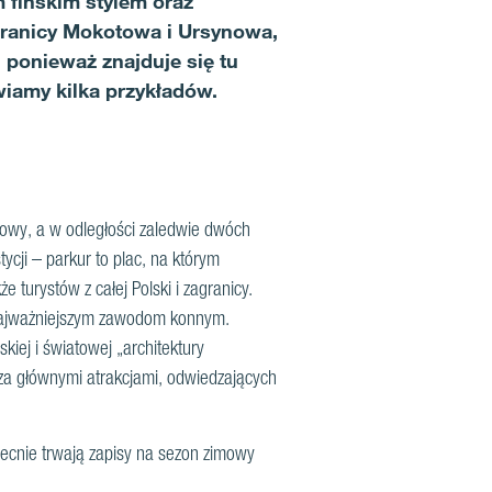
 fińskim stylem oraz
granicy Mokotowa i Ursynowa,
 ponieważ znajduje się tu
wiamy kilka przykładów.
gowy, a w odległości zaledwie dwóch
cji – parkur to plac, na którym
 turystów z całej Polski i zagranicy.
ą najważniejszym zawodom konnym.
iej i światowej „architektury
Poza głównymi atrakcjami, odwiedzających
becnie trwają zapisy na sezon zimowy