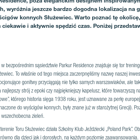
Residence, poza eleganckim designem inspirowanym
, wyróżnia jeszcze bardzo dogodna lokalizacja na 
ścigów konnych Służewiec. Warto poznać tę okolicę,
 ciekawie i aktywnie spędzić czas. Poniżej przedsta
ż w bezpośrednim sąsiedztwie Parkur Residence znajduje się tor trenin
żewiec. To właśnie od tego miejsca zaczerpnęliśmy nazwę naszej inwesty
cjonujące gonitwy przyciągają nie tylko samych warszawiaków, ale także
najlepszy strój z epoki czy najpiękniejszy kapelusz, które towarzysz
e”, którego historia sięga 1938 roku, jest uznawane za perłę europejsk
eznaczone do wyścigów konnych, były znane już w starożytnej Grecji). 
 wszechobecna zieleń.
renie Toru Służewiec działa Szkolny Klub Jeździecki „Poland Park”. O
arówno dla dzieci jak i dorosłych, na każdym poziomie zaawansowania.