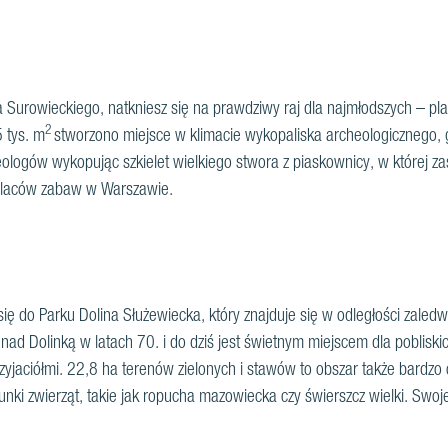
ca Surowieckiego, natkniesz się na prawdziwy raj dla najmłodszych – p
2
 tys. m
stworzono miejsce w klimacie wykopaliska archeologicznego, 
gów wykopując szkielet wielkiego stwora z piaskownicy, w której zasy
 placów zabaw w Warszawie.
ę do Parku Dolina Służewiecka, który znajduje się w odległości zaledwi
ad Dolinką w latach 70. i do dziś jest świetnym miejscem dla pobliski
zyjaciółmi. 22,8 ha terenów zielonych i stawów to obszar także bardz
unki zwierząt, takie jak ropucha mazowiecka czy świerszcz wielki. Swoj