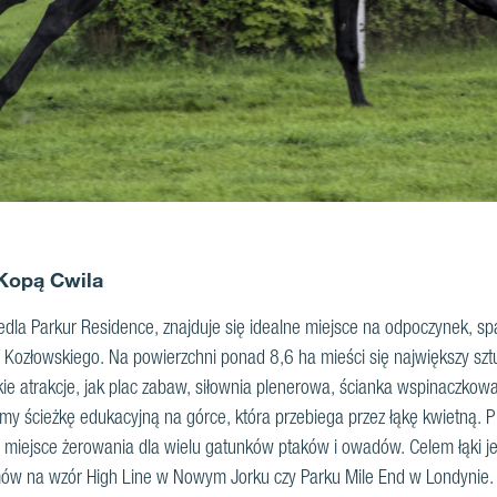
Kopą Cwila
iedla Parkur Residence, znajduje się idealne miejsce na odpoczynek, s
a Kozłowskiego. Na powierzchni ponad 8,6 ha mieści się największy s
ie atrakcje, jak plac zabaw, siłownia plenerowa, ścianka wspinaczkowa c
my ścieżkę edukacyjną na górce, która przebiega przez łąkę kwietną. 
 miejsce żerowania dla wielu gatunków ptaków i owadów. Celem łąki je
mów na wzór High Line w Nowym Jorku czy Parku Mile End w Londynie.